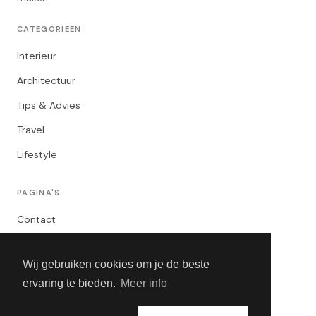
CATEGORIEËN
Interieur
Architectuur
Tips & Advies
Travel
Lifestyle
PAGINA'S
Contact
Privacybeleid
Wij gebruiken cookies om je de beste
Algemene Voorwaarden
ervaring te bieden.
Meer info
Adverteren