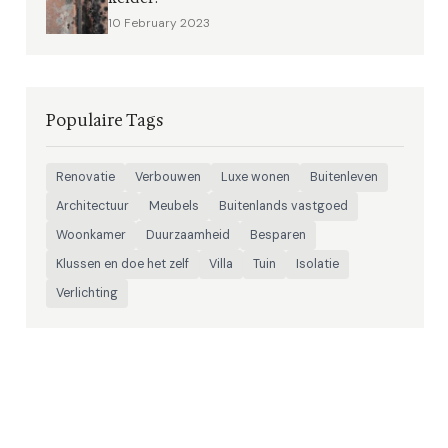
10 February 2023
Populaire Tags
Renovatie
Verbouwen
Luxe wonen
Buitenleven
Architectuur
Meubels
Buitenlands vastgoed
Woonkamer
Duurzaamheid
Besparen
Klussen en doe het zelf
Villa
Tuin
Isolatie
Verlichting