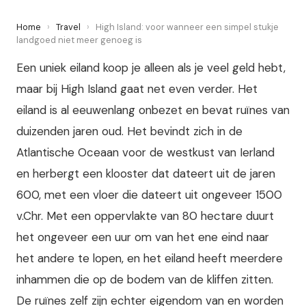
Home
›
Travel
›
High Island: voor wanneer een simpel stukje
landgoed niet meer genoeg is
Een uniek eiland koop je alleen als je veel geld hebt,
maar bij High Island gaat net even verder. Het
eiland is al eeuwenlang onbezet en bevat ruïnes van
duizenden jaren oud. Het bevindt zich in de
Atlantische Oceaan voor de westkust van Ierland
en herbergt een klooster dat dateert uit de jaren
600, met een vloer die dateert uit ongeveer 1500
v.Chr. Met een oppervlakte van 80 hectare duurt
het ongeveer een uur om van het ene eind naar
het andere te lopen, en het eiland heeft meerdere
inhammen die op de bodem van de kliffen zitten.
De ruïnes zelf zijn echter eigendom van en worden