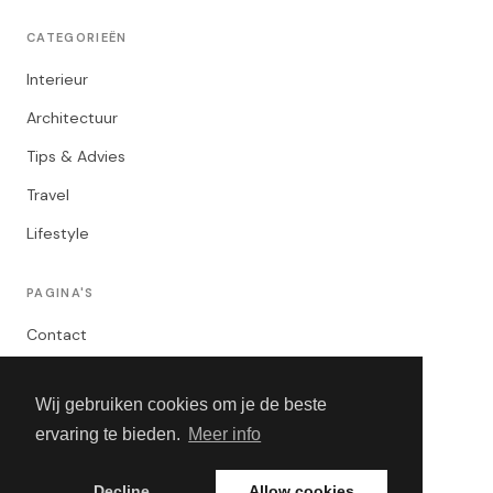
CATEGORIEËN
Interieur
Architectuur
Tips & Advies
Travel
Lifestyle
PAGINA'S
Contact
Privacybeleid
Wij gebruiken cookies om je de beste
Algemene Voorwaarden
ervaring te bieden.
Meer info
Adverteren
Decline
Allow cookies