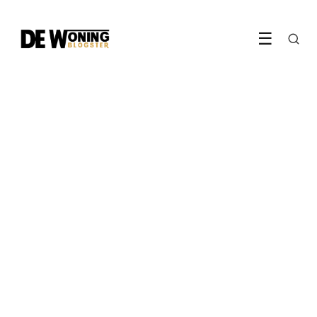
☰
TRAVEL
High Island: voor wanneer
een simpel stukje landgoed
niet meer genoeg is
1 February 2020
·
1 min leestijd