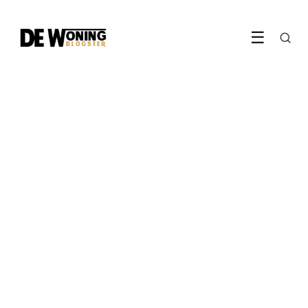
☰
TIPS & ADVIES
Zo houd je je huis koel
zonder airco
17 June 2026
·
5 min leestijd