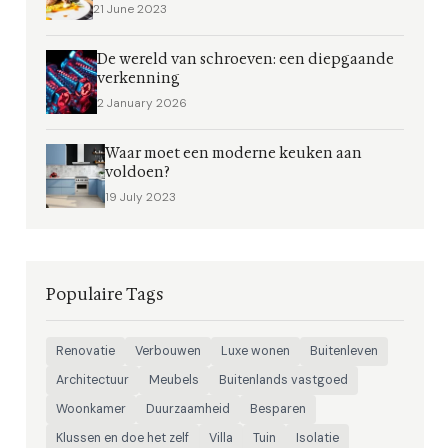
21 June 2023
De wereld van schroeven: een diepgaande
verkenning
2 January 2026
Waar moet een moderne keuken aan
voldoen?
19 July 2023
Populaire Tags
Renovatie
Verbouwen
Luxe wonen
Buitenleven
Architectuur
Meubels
Buitenlands vastgoed
Woonkamer
Duurzaamheid
Besparen
Klussen en doe het zelf
Villa
Tuin
Isolatie